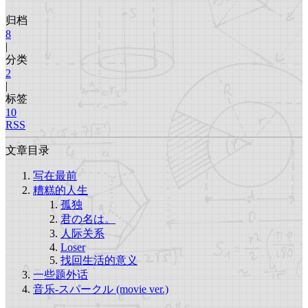
归档
8
|
分类
2
|
标签
10
RSS
文章目录
写在最前
糟糕的人生
孤独
君の名は。
人际关系
Loser
找回生活的意义
一些题外话
音乐-スパークル (movie ver.)