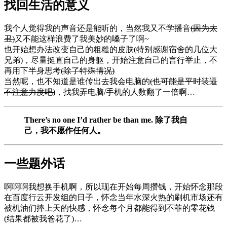
找回生活的意义
我个人觉得我的声音还是能听的，当然我又不学播音
(因为太
丑)
又不能这样浪费了我美妙的嗓子了啊~
也开始想办法改变自己的粗糙的皮肤(特别感谢宿舍的几位大
兄弟)，尽量挺直自己的身躯，开始注意自己的言行举止，不
再用下半身思考
(除了特殊情况)
当然呢，也不知道是谁传出去我会电脑的
(也可能是平时装逼
不注意力度吧)
，找我弄电脑/手机的人数翻了一倍啊…
There’s no one I’d rather be than me. 除了我自
己，我不愿作任何人。
一些题外话
啊啊啊我想换手机啊，所以现在开始每周攒钱，开始怀念那段
在百度行云开发组的日子，怀念当年水深火热的刷机市场还有
被机油们捧上天的快感，怀念每个月都能得到不菲的零花钱
(结果都被我爸花了)…