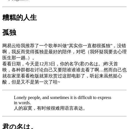
糟糕的人生
孤独
网易云给我推荐了一个歌单叫做“其实你一直都很孤独”，没错
啊，我反而觉得孤独是最好的陪伴，对吧（我怀疑我要去心理
医生那一趟..）。
看看日期，今天是12月3日，你的名字(君の名は。)昨天首
映，各种群都在讨论自己又要陪谁谁谁去看了啊…然而自己也
就在家里看看枪版就算欣赏过这部电影了，听起来虽然挺心
酸，但是又不是第一次了哇~
Lonely people, and sometimes it is difficult to express
in words.
人的寂寞，有时候很难用语言表达。
君の名は。