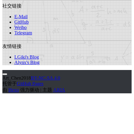
社交链接
E-Mail
GitHub
Weibo
Telegram
友情链接
LGiki's Blog
Alynx's Blog
Art_Chen
2018
BY-NC-SA 4.0
托管于
GitHub Pages
由
Hexo
强力驱动 | 主题
ARIA