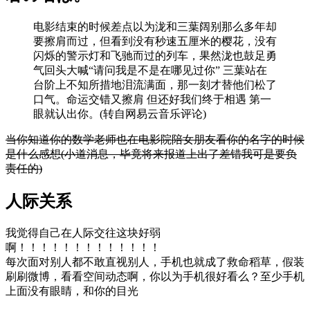
电影结束的时候差点以为泷和三葉阔别那么多年却
要擦肩而过，但看到没有秒速五厘米的樱花，没有
闪烁的警示灯和飞驰而过的列车，果然泷也鼓足勇
气回头大喊“请问我是不是在哪见过你” 三葉站在
台阶上不知所措地泪流满面，那一刻才替他们松了
口气。命运交错又擦肩 但还好我们终于相遇 第一
眼就认出你。(转自网易云音乐评论)
当你知道你的数学老师也在电影院陪女朋友看你的名字的时候
是什么感想(小道消息，毕竟将来报道上出了差错我可是要负
责任的)
人际关系
我觉得自己在人际交往这块好弱
啊！！！！！！！！！！！！！
每次面对别人都不敢直视别人，手机也就成了救命稻草，假装
刷刷微博，看看空间动态啊，你以为手机很好看么？至少手机
上面没有眼睛，和你的目光