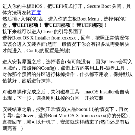
进入你的主板BIOS，把UEFI模式打开，Secure Boot 关闭，具
体方法请左转
百度
然后插♂入你的U盘，进入你的主板Boot Menu，选择你的U
盘，
带UEFI那项！
带UEFI那项！
带UEFI那项！
接下来就可以进入Clover的引导界面了
选择Boot OS X Installer from xxxxxx，回车，按照正常情况你
应该会进入安装界面(然而一般情况下你会有很多坑需要解决
才能进入，Config的配置是关键)
进入安装界面之后，选择语言(有可能没有，因为Clover会写入
区域码，按照你的Config)，点击上方的实用工具-磁盘工具，
对你那个预留的分区进行抹掉操作，什么都不用改，保持默认
值就好，然后进行抹掉。
对磁盘操作完成之后，关闭磁盘工具，macOS Installer会自动
出现，下一步，选择刚刚抹掉的分区，开始安装
安装结束之后，按照正常情况(人品boom!!!!)的情况下，再次
引导U盘Clover，选择Boot Mac OS X from xxxxxx(你的分区)，
直接回车，就可以开机了，安装就这样结束了(然而还是有后
期完善- -)